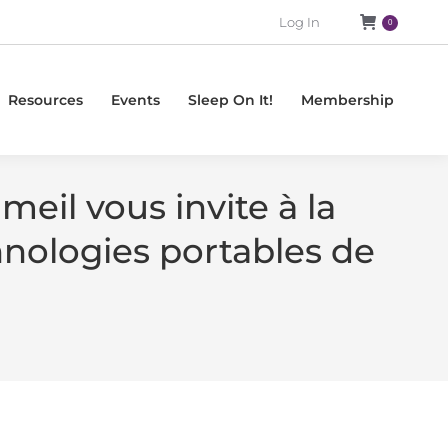
Log In
0
Resources
Events
Sleep On It!
Membership
eil vous invite à la
hnologies portables de